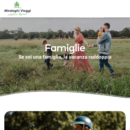
Noleggio
WS_OK_8.2.31
Nolegg
Viaggi
Destinazioni
con
bici
conducente
Famiglie
Se sei una famiglia, la vacanza raddoppia