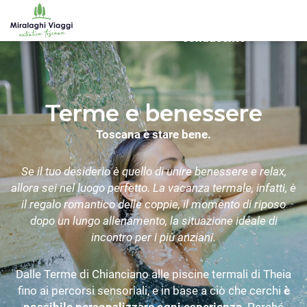
Noleggio
WS_OK_8.2.31
Nolegg
Viaggi
Destinazioni
con
bici
conducente
Terme e benessere
Toscana è stare bene.
Se il tuo desiderio è quello di unire benessere e relax,
allora sei nel luogo perfetto.
La vacanza termale, infatti, è
il regalo romantico delle coppie, il momento di riposo
dopo un lungo allenamento, la situazione ideale di
incontro per i più anziani.
Dalle Terme di Chianciano alle piscine termali di Theia
fino ai percorsi sensoriali, e in base a ciò che cerchi
è