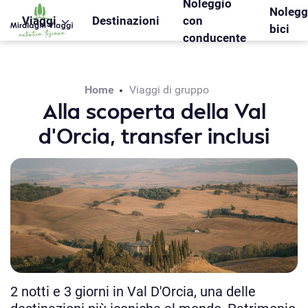
Noleggio
WS_OK_8.2.31
Nolegg
Viaggi
Destinazioni
con
bici
conducente
Home
Viaggi di gruppo
Alla scoperta della Val
d’Orcia, transfer inclusi
2 notti e 3 giorni in Val D'Orcia, una delle